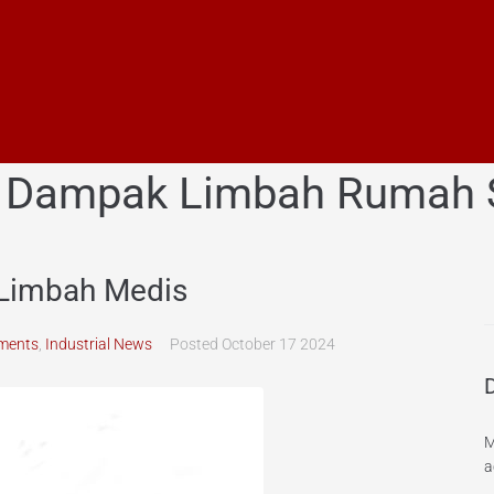
:
Dampak Limbah Rumah S
Limbah Medis
ments
,
Industrial News
Posted
October 17 2024
M
a